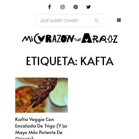
ETIQUETA:
KAFTA
Kafta Veggie Con
Ensalada De Trigo (y La
Mayo Más Potente De
Oriente)