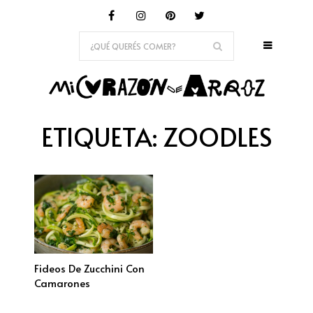
ETIQUETA:
ZOODLES
Fideos De Zucchini Con
Camarones