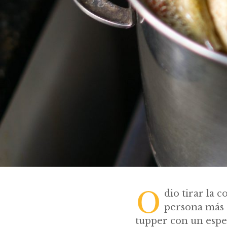
O
dio tirar la 
persona más 
tupper con un espe