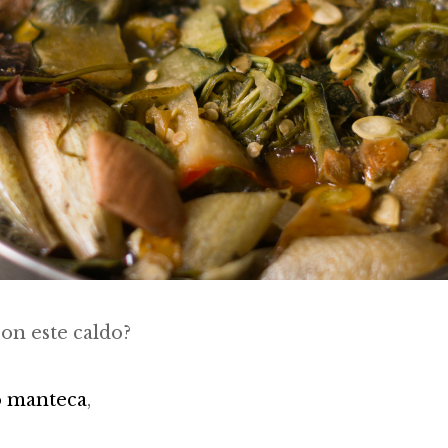
on este caldo?
o manteca
,