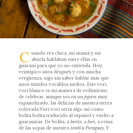
C
uando era chica, mi mamá y mi
abuela hablaban entre ellas en
guaraní para que yo no entienda. Hoy,
veintipico años después y con mucha
vergüenza, sigo sin saber hablar más que
unos tímidos vocablos sueltos. Este vori
vori blanco es mi manera de redimirme,
de celebrar, aunque sea en un
jopara
muy
españolizado, las delicias de nuestra tierra
colorada.
Vori vori sería algo así como
bolita bolita traducido al español y vuelto a
guaranizar. De bolita, a
borita
, a
bori,
a reina
de las sopas de nuestro
t
e
mbi’u Paraguay
. Y