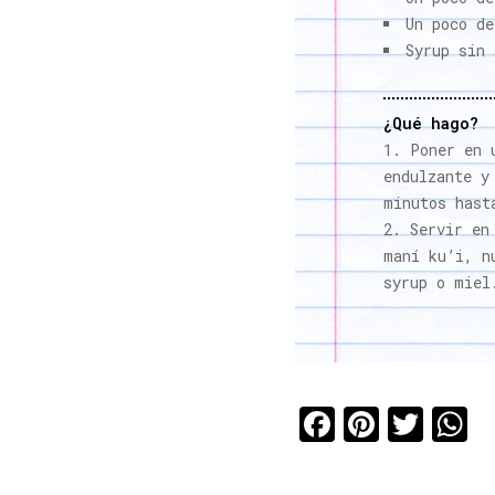
Un poco de
Syrup sin 
¿Qué hago?
Poner en 
endulzante y
minutos hast
Servir en
maní ku’i, n
syrup o miel
Faceboo
Pinter
Twi
W