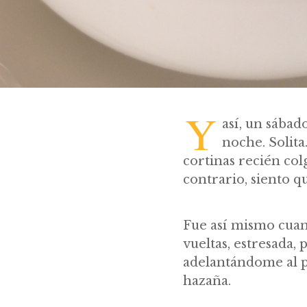
Y
así, un sábad
noche. Solita
cortinas recién colg
contrario, siento q
Fue así mismo cuand
vueltas, estresada, 
adelantándome al p
hazaña.