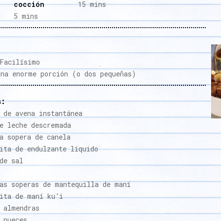
cocción
15 mins
5 mins
acilísimo
na enorme porción (o dos pequeñas)
s:
 de avena instantánea
e leche descremada
a sopera de canela
ita de endulzante líquido
de sal
as soperas de mantequilla de maní
ita de maní ku’i
 almendras
 nueces