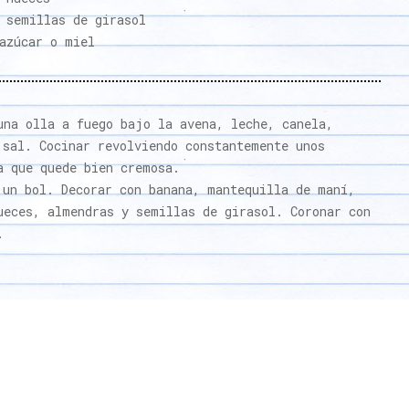
 semillas de girasol
azúcar o miel
una olla a fuego bajo la avena, leche, canela,
 sal. Cocinar revolviendo constantemente unos
a que quede bien cremosa.
 un bol. Decorar con banana, mantequilla de maní,
ueces, almendras y semillas de girasol. Coronar con
.
k
est
tter
hatsApp