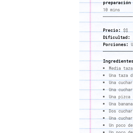
preparación
10 mins
Precio:
$$
Dificultad:
F
Porciones:
U
Ingrediente
Media taza
Una taza d
Una cuchar
Una cuchar
Una pizca 
Una banana
Dos cuchar
Una cuchar
Un poco de
Un poco de