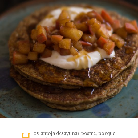
H
oy antoja desayunar postre, porque