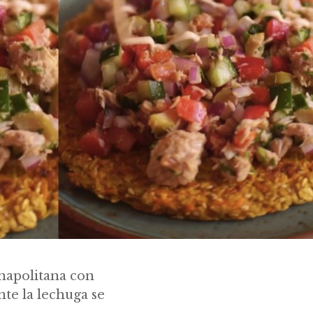
 napolitana con
te la lechuga se