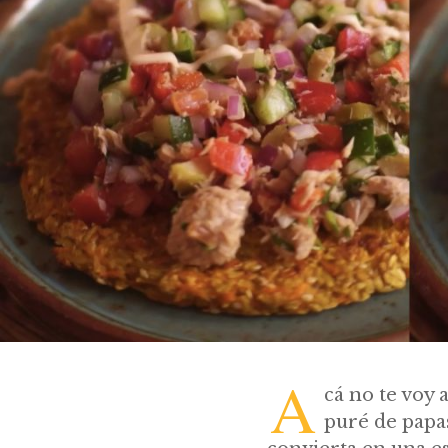
A
cá no te voy 
puré de papa