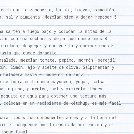
 combinar la zanahoria, batata, huevos, pimentón,
a, sal y pimienta. Mezclar bien y dejar reposar 5
na sartén a fuego bajo y colocar la mitad de la
star con una cuchara y dejar cocinando unos 8
 cuidado, despegar y dar vuelta y cocinar unos 5
hasta que quede doradito.
nsalada, mezclar tomate, pepino, morrón, perejil,
tún, limón, ajo y aceite de oliva. Salpimentar y
a heladera hasta el momento de servir.
o se logra combinando mayonesa, yogur, salsa
sa inglesa, pimentón, sal y pimienta. Podés
 poquito de agua para obtener una textura más
i colocás en un recipiente de kétchup, es más fácil
parar todos los componentes antes y a la hora del
vir el panqueque con la ensalada por encima y el
 toque final.