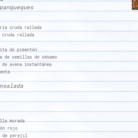
panqueques
oria cruda rallada
 cruda rallada
ita de pimentón
a de semillas de sésamo
a de avena instantánea
enta
nsalada
lla morada
rón rojo
 de perejil