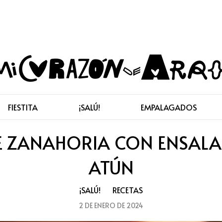
FIESTITA
¡SALÚ!
EMPALAGADOS
 ZANAHORIA CON ENSALAD
ATÚN
¡SALÚ!
RECETAS
2 DE ENERO DE 2024