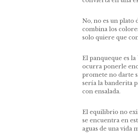
convierta en una e
No, no es un plato 
combina los colores
solo quiere que com
El panqueque es la 
ocurra ponerle enci
promete no darte su
sería la banderita 
con ensalada.
El equilibrio no exi
se encuentra en es
aguas de una vida m