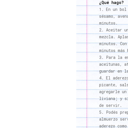
¿Qué hago?
En un bol
sésamo, aven
minutos.
Aceitar u
mezcla. Apla
minutos. Con
minutos más 
Para la e
aceitunas, a
guardar en l
El aderez
picante, sal
agregarle un
liviana; y s
de servir.
Podés pre
almuerzo ser
aderezo como