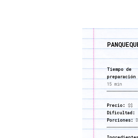
PANQUEQU
Tiempo de
preparación
15 min
Precio:
$$
Dificultad:
F
Porciones:
D
Ingrediente