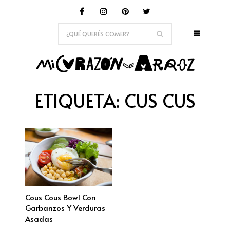
ETIQUETA:
CUS CUS
Cous Cous Bowl Con
Garbanzos Y Verduras
Asadas