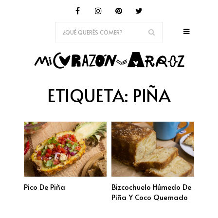
ETIQUETA:
PIÑA
Pico De Piña
Bizcochuelo Húmedo De
Piña Y Coco Quemado