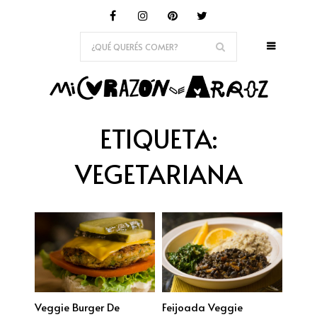
ETIQUETA:
VEGETARIANA
Veggie Burger De
Feijoada Veggie