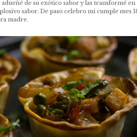
 adueñé de su exótico sabor y las transformé en 
explosivo sabor. De paso celebro mi cumple mes 
ora madre.