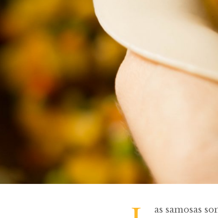
L
as samosas so