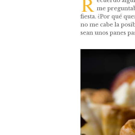
R
ecuerdo algú
me preguntaba
fiesta. ¿Por qué que
no me cabe la posi
sean unos panes par