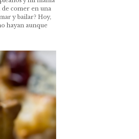
mpleaños y mi mamá
d de comer en una
omar y bailar? Hoy,
 no hayan aunque