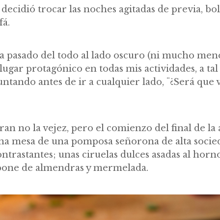
 decidió trocar las noches agitadas de previa, bol
fá.
a pasado del todo al lado oscuro (ni mucho men
ugar protagónico en todas mis actividades, a ta
ando antes de ir a cualquier lado, ¨¿Será que v
ran no la vejez, pero el comienzo del final de la
una mesa de una pomposa señorona de alta socied
trastantes; unas ciruelas dulces asadas al horn
one de almendras y mermelada.