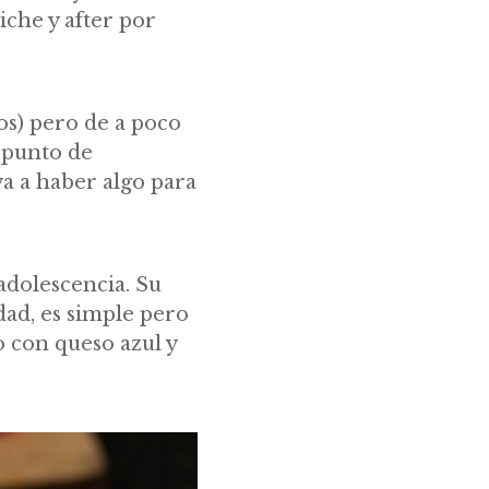
iche y after por
os) pero de a poco
l punto de
a a haber algo para
 adolescencia. Su
ad, es simple pero
o con queso azul y