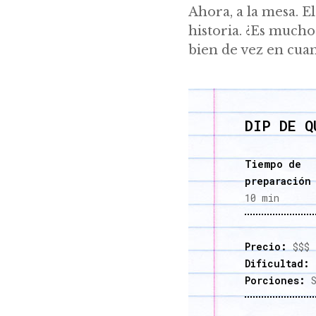
Ahora, a la mesa. E
historia. ¿Es mucho
bien de vez en cuan
DIP DE Q
Tiempo de
preparación
10 min
Precio:
$$$
Dificultad:
F
Porciones:
S