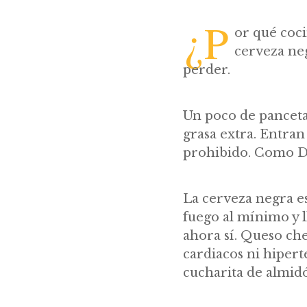
¿P
or qué coci
cerveza neg
perder.
Un poco de panceta a
grasa extra. Entran
prohibido. Como Di
La cerveza negra es
fuego al mínimo y ll
ahora sí. Queso che
cardiacos ni hipert
cucharita de almidó