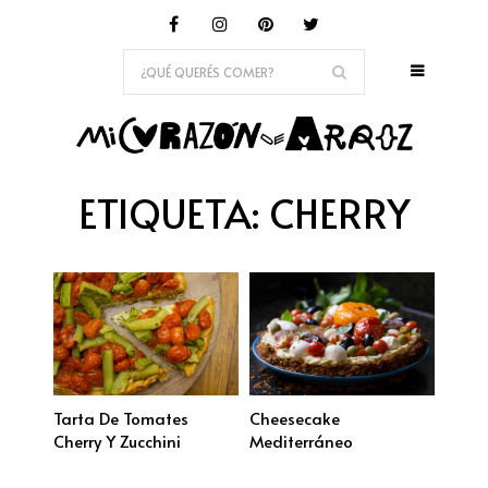
ETIQUETA:
CHERRY
Tarta De Tomates
Cheesecake
Cherry Y Zucchini
Mediterráneo