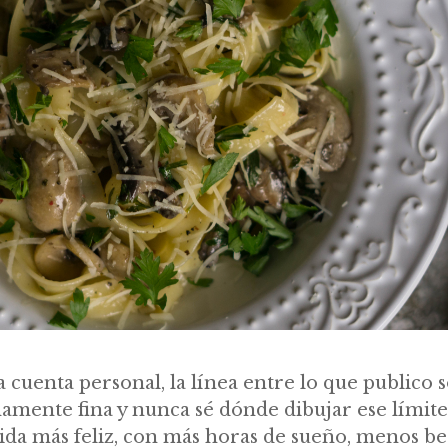
uenta personal, la línea entre lo que publico s
amente fina y nunca sé dónde dibujar ese límite.
ida más feliz, con más horas de sueño, menos be