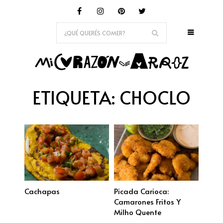
ETIQUETA:
CHOCLO
Cachapas
Picada Carioca:
Camarones Fritos Y
Milho Quente