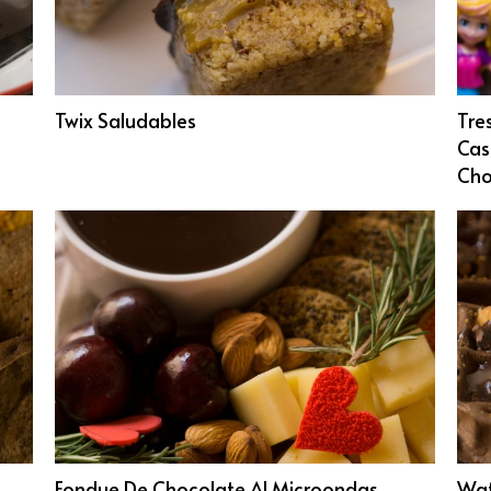
Twix Saludables
Tre
Cas
Cho
Fondue De Chocolate Al Microondas
Waf