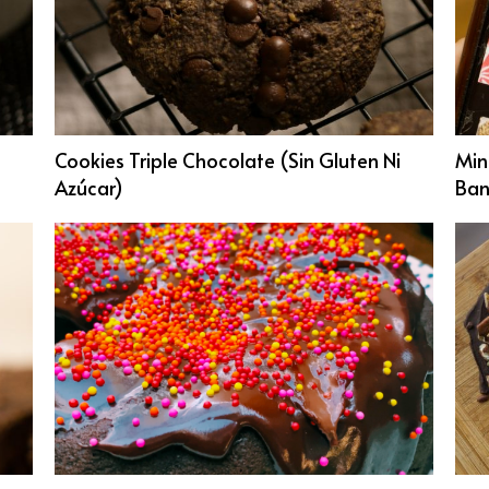
Cookies Triple Chocolate (sin Gluten Ni
Min
Azúcar)
Ba