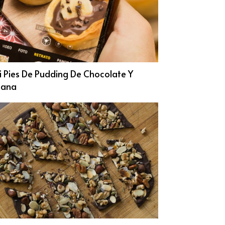
i Pies De Pudding De Chocolate Y
nana