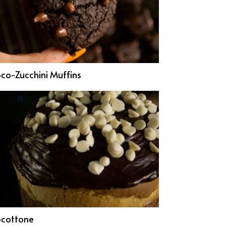
co-Zucchini Muffins
cottone