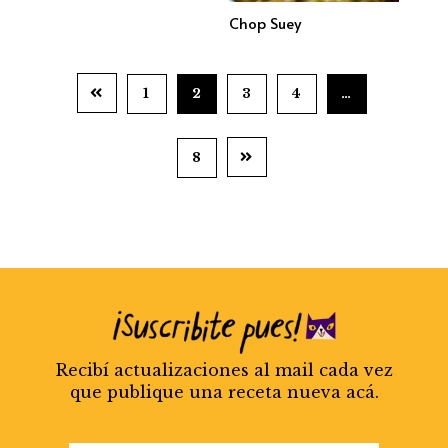
Chop Suey
1
2
3
4
…
8
Recibí actualizaciones al mail cada vez
que publique una receta nueva acá.