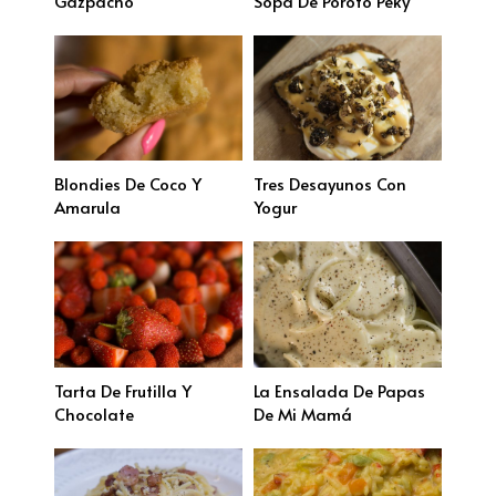
Gazpacho
Sopa De Poroto Peky
Blondies De Coco Y
Tres Desayunos Con
Amarula
Yogur
Tarta De Frutilla Y
La Ensalada De Papas
Chocolate
De Mi Mamá