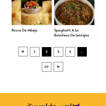
Rosca De Mbeju
Spaghetti A La
Boloñesa De Lentejas
1
2
3
4
…
19