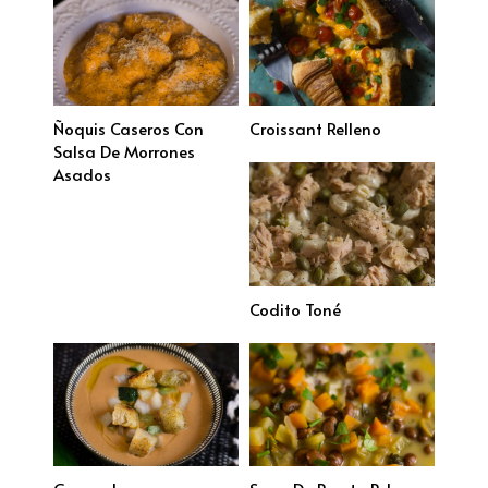
Ñoquis Caseros Con
Croissant Relleno
Salsa De Morrones
Asados
Codito Toné